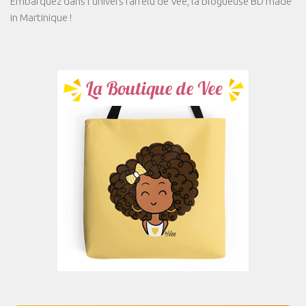
Embarquez dans l'univers farfelu de Vee, la blogueuse BD made
in Martinique !