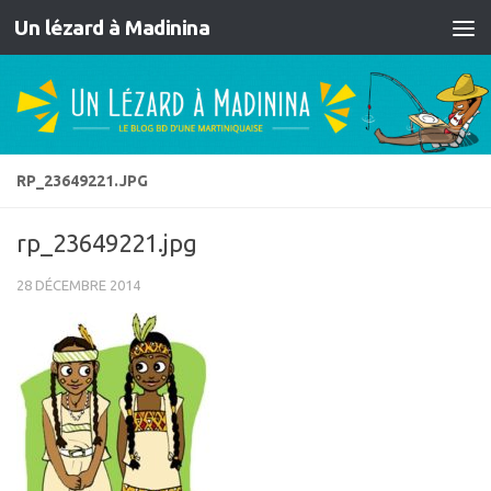
Un lézard à Madinina
Skip to content
RP_23649221.JPG
rp_23649221.jpg
28 DÉCEMBRE 2014