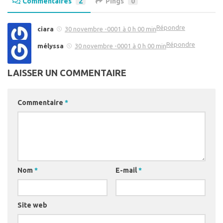
Commentaires
2
Pings
0
Répondre
ciara
30 novembre -0001 à 0 h 00 min
Répondre
mélyssa
30 novembre -0001 à 0 h 00 min
LAISSER UN COMMENTAIRE
Commentaire
*
Nom
*
E-mail
*
Site web