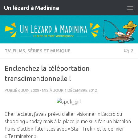
Un lézard à Madinina
Skip to content
TV, FILMS, SÉRIES ET MUSIQUE
2
Enclenchez la téléportation
transdimentionnelle !
PUBLIÉ
6 JUIN 2009
· MIS À JOUR
1 DÉCEMBRE 2012
Cher lecteur, j’avais prévu d’aller visionner « L’accro du
shopping » today mais à la place je me suis fait un biathlon
films d’action futuristes avec « Star Trek » et le dernier
« Terminator ».