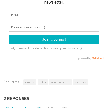
Étiquettes :
cinema
futur
science fiction
star trek
2 RÉPONSES