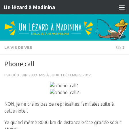
Un lézard à Madinina
Skip to content
LA VIE DE VEE
3
Phone call
PUBLIÉ
3 JUIN 2009
· MIS À JOUR
1 DÉCEMBRE 2012
NON, je ne crains pas de représailles familiales suite à
cette note !
Ya quand même 8000 km de distance entre grande soeur