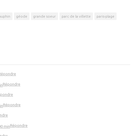
auphin
géode
grande soeur
parc de la villette
paris-plage
Répondre
Répondre
in
pondre
Répondre
in
ndre
Répondre
00 min
ndre