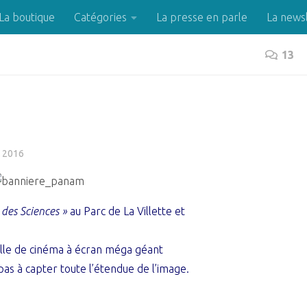
La boutique
Catégories
La presse en parle
La news
13
 2016
 des Sciences »
au Parc de La Villette et
salle de cinéma à écran méga géant
s à capter toute l’étendue de l’image.