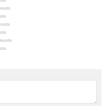
pondre
ndre
pondre
ndre
épondre
ndre