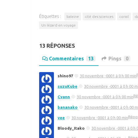
Étiquettes :
baleine
cité des sciences
corail
d
Un lézard en voyage
13 RÉPONSES
Commentaires
13
Pings
0
shino97
30 novembre -0001 à 0 h 00 min
suzuKube
30 novembre -0001 à 0 h 00 m
Ré
Cyann
30 novembre -0001 à 0 h 00 min
bananako
30 novembre -0001 à 0 h 00 m
Répo
vee
30 novembre -0001 à 0 h 00 min
Bloody_Itako
30 novembre -0001 à 0 h 
Répo