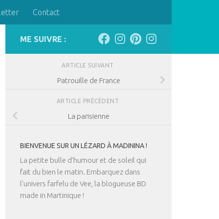
letter
Contact
ME SUIVRE :
ARTICLE SUIVANT
Patrouille de France
ARTICLE PRÉCÉDENT
La parisienne
BIENVENUE SUR UN LÉZARD À MADININA !
La petite bulle d’humour et de soleil qui
fait du bien le matin. Embarquez dans
l'univers farfelu de Vee, la blogueuse BD
made in Martinique !