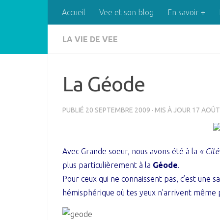
Accueil
Vee et son blog
En savoir +
Skip to content
LA VIE DE VEE
La Géode
PUBLIÉ
20 SEPTEMBRE 2009
· MIS À JOUR
17 AOÛT
Avec Grande soeur, nous avons été à la
« Cité
plus particulièrement à la
Géode
.
Pour ceux qui ne connaissent pas, c’est une 
hémisphérique où tes yeux n’arrivent même pa