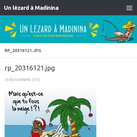
Un lézard à Madinina
Skip to content
RP_20316121.JPG
rp_20316121.jpg
16 NOVEMBRE 2015