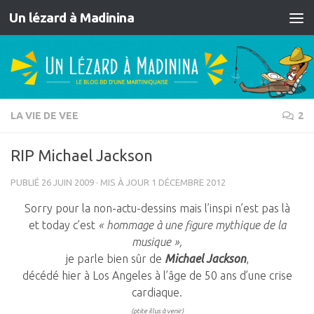
Un lézard à Madinina
Skip to content
LA VIE DE VEE
2
RIP Michael Jackson
PUBLIÉ
26 JUIN 2009
· MIS À JOUR
1 DÉCEMBRE 2012
Sorry pour la non-actu-dessins mais l’inspi n’est pas là
et today c’est
« hommage à une figure mythique de la
musique »,
je parle bien sûr de
Michael Jackson
,
décédé hier à Los Angeles à l’âge de 50 ans d’une crise
cardiaque.
(ptite illus à venir)