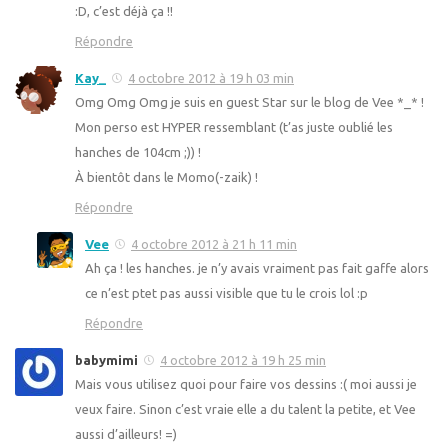
:D, c’est déjà ça !!
Répondre
Kay_
4 octobre 2012 à 19 h 03 min
Omg Omg Omg je suis en guest Star sur le blog de Vee *_* !
Mon perso est HYPER ressemblant (t’as juste oublié les
hanches de 104cm ;)) !
À bientôt dans le Momo(-zaik) !
Répondre
Vee
4 octobre 2012 à 21 h 11 min
Ah ça ! les hanches. je n’y avais vraiment pas fait gaffe alors
ce n’est ptet pas aussi visible que tu le crois lol :p
Répondre
babymimi
4 octobre 2012 à 19 h 25 min
Mais vous utilisez quoi pour faire vos dessins :( moi aussi je
veux faire. Sinon c’est vraie elle a du talent la petite, et Vee
aussi d’ailleurs! =)