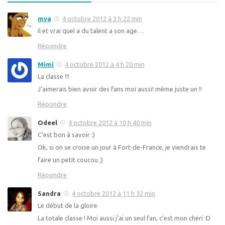
mya
4 octobre 2012 à 3 h 22 min
il et vrai quel a du talent a son age…
Répondre
Mimi
4 octobre 2012 à 4 h 20 min
La classe !!!
J’aimerais bien avoir des fans moi aussi! même juste un !!
Répondre
Odeel
4 octobre 2012 à 10 h 40 min
C’est bon à savoir :)
Ok, si on se croise un jour à Fort-de-France, je viendrais te
faire un petit coucou ;)
Répondre
Sandra
4 octobre 2012 à 11 h 32 min
Le début de la gloire
La totale classe ! Moi aussi j’ai un seul fan, c’est mon chéri :D