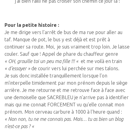
j’ai bien failli ne pas croiser son chemin ce jour là !
Pour la petite histoire :
Je me dirige vers l’arrêt de bus de ma rue pour aller au
taf. Manque de pot, le bus y est déjà et est prêt à
continuer sa route. Moi, je suis vraiment trop loin. Je laisse
couler. Sauf que ! Appel de phare du chauffeur genre
« OH, grouille toi un peu ma fille !!! «
et me voilà en train
« d’essayer »
de courir vers lui perchée sur mes talons.
Je suis donc installée tranquillement lorsque l’on
m’interpelle timidement par mon prénom depuis le siège
arrière. Je me retourne et me retrouve face à face avec
une demoiselle que SACREBLEU je n’arrive pas à identifier
mais qui me connait FORCEMENT vu qu’elle connait mon
prénom. Mon cerveau carbure à 1000 à l’heure quand :
« Non non, tu ne me connais pas. Mais… tu as bien un blog
n’est-ce pas ? «